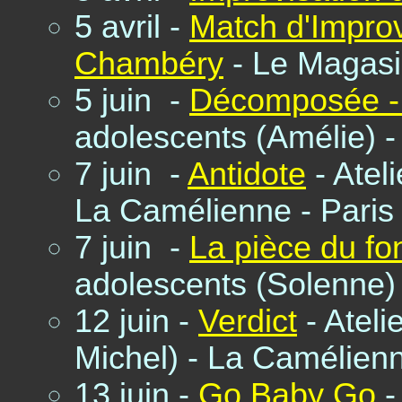
5 avril -
Match d'Improvi
Chambéry
- Le Magasi
5 juin -
Décomposée -
adolescents (Amélie) -
7 juin -
Antidote
- Atel
La Camélienne - Paris
7 juin -
La pièce du fo
adolescents (Solenne)
12 juin -
Verdict
- Ateli
Michel) - La Camélienn
13 juin -
Go Baby Go
-