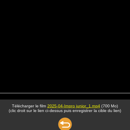
Télécharger le film
2025-04-Impro junior_1.mp4
(700 Mo)
(clic droit sur le lien ci-dessus puis enregistrer la cible du lien)